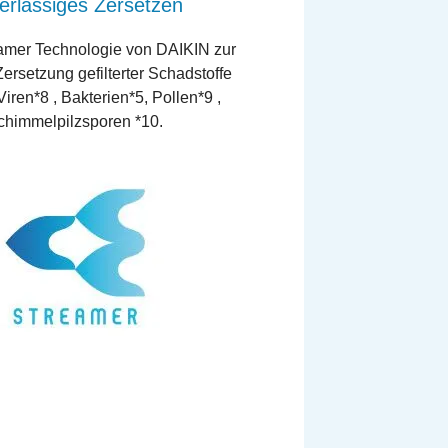
erlässiges Zersetzen
eamer Technologie von DAIKIN zur
Zersetzung gefilterter Schadstoffe
Viren*8 , Bakterien*5, Pollen*9 ,
chimmelpilzsporen *10.