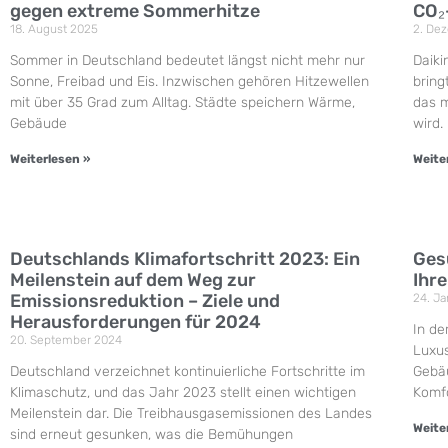
gegen extreme Sommerhitze
CO₂
18. August 2025
2. De
Sommer in Deutschland bedeutet längst nicht mehr nur
Daiki
Sonne, Freibad und Eis. Inzwischen gehören Hitzewellen
bring
mit über 35 Grad zum Alltag. Städte speichern Wärme,
das m
Gebäude
wird.
Weiterlesen »
Weite
Deutschlands Klimafortschritt 2023: Ein
Ges
Meilenstein auf dem Weg zur
Ihr
Emissionsreduktion – Ziele und
24. J
Herausforderungen für 2024
In de
20. September 2024
Luxus
Deutschland verzeichnet kontinuierliche Fortschritte im
Gebäu
Klimaschutz, und das Jahr 2023 stellt einen wichtigen
Komfo
Meilenstein dar. Die Treibhausgasemissionen des Landes
Weite
sind erneut gesunken, was die Bemühungen