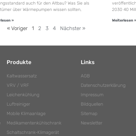
ngsstandard auch für den Altbau? Was Sie als
veröffentlic
ntümer über Wärmepumpen wissen sollten,
2030 40 Mil
rlesen »
Weiterlesen 
« Voriger
1
2
3
4
Nächster »
Produkte
Links
Kaltwassersatz
AGB
VRV / VRF
Datenschutzerklärung
Leichenkühlung
Impressum
Luftreiniger
Bildquellen
Mobile Klimaanlage
Sitemap
e
Medikamentenkühlschrank
Newsletter
Schaltschrank-Klimagerät