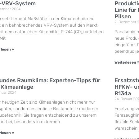
-VRV-System
Produkti
Linie fü
zember 2024
Pilsen
n setzt erneut Maßstäbe in der Klimatechnik und
2. Dezember 
t ein bahnbrechendes VRV-System auf den Markt,
it dem natürlichen Kältemittel R-744 (CO₂) betrieben
Panasonic ha
 Mit
neue Produkt
eingeführt.
rlesen »
beeindrucke
Weiterlesen 
undes Raumklima: Experten-Tipps für
Ersatzsto
e Klimaanlage
HFKW- un
R134a
anuar 2024
24. Januar 20
r heutigen Zeit sind Klimaanlagen nicht mehr nur
güter, sondern essentielle Bestandteile moderner
Ersetzung v
detechnik. Sie tragen entscheidend zu unserem
Fahrzeugkli
rt bei, besonders in extremen
flexible Sch
Wahrscheinli
rlesen »