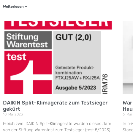
Weiterlesen »
DAIKIN Split-Klimageräte zum Testsieger
Wär
gekürt
Hau
10. Mai 2023
6. Mai
Gleich zwei DAIKIN Split-Klimageräte wurden dieses Jahr
In p
von der Stiftung Warentest zum Testsieger (test 5/2023)
Stand