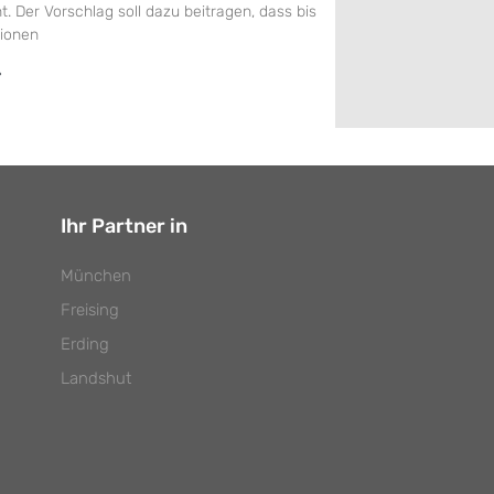
ht. Der Vorschlag soll dazu beitragen, dass bis
lionen
»
Ihr Partner in
München
Freising
Erding
Landshut