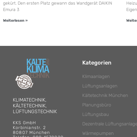
gekürt. Den ersten Platz gewann das Wandgerät DAIKIN
Heizu
Emura 3
Eige
Weiterlesen »
Weite
Kategorien
Klimaanlagen
Lüftungsanlagen
Kältetechnik München
KLIMATECHNIK,
Planungsbüro
KÄLTETECHNIK,
LÜFTUNGSTECHNIK
Lüftungsbau
KKS GmbH
Dezentrale Lüftungsanlag
Korbinianstr. 2
80807 München
Wärmepumpen